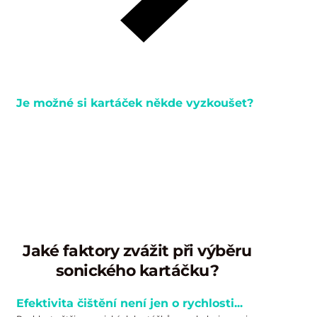
Je možné si kartáček někde vyzkoušet?
Účinnost sonické technologie si můžete nejlépe
vyzkoušet na vlastní kůži. Po velmi dobrých
zkušenostech s více než 3 000 prodanými kusy Vám
nabízíme
možnost vrátit použitý kartáček
Magnitudal
Quake
do 120 dnů od zakoupení.
Plnou cenu Vám vrátíme
obratem.
Jaké faktory zvážit při výběru
sonického kartáčku?
Efektivita čištění není jen o rychlosti...