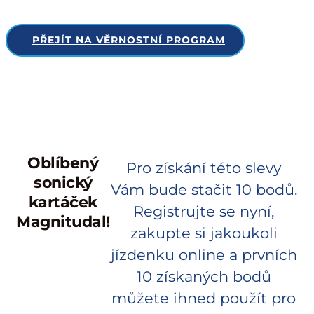
PŘEJÍT NA VĚRNOSTNÍ PROGRAM
Oblíbený
Pro získání této slevy
sonický
Vám bude stačit 10 bodů.
kartáček
Registrujte se nyní,
Magnitudal!
zakupte si jakoukoli
jízdenku online a prvních
10 získaných bodů
můžete ihned použít pro