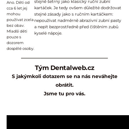
stejně šetrný jako klasický ruční zubní
Ano. Děti od
kartáček. Je tedy ovšem důležité dodržovat
cca 6 let jej
mohou
stejné zásady jako s ručním kartáčkem:
používat zcela
nepoužívat nadměrně abrazivní zubní pasty
bez obav.
a nepít bezprostředně před čištěním zubů
Mladší děti
kyselé nápoje.
pouze s
dozorem
dospělé osoby.
Tým Dentalweb.cz
S jakýmkoli dotazem se na nás neváhejte
obrátit.
Jsme tu pro vás.