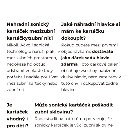
Nahradní sonický
Jaké náhradní hlavice si
kartáček mezizubní
mám ke kartáčku
kartáčky/zubní nit?
dokoupit?
Nikoli. Ačkoli sonická
Pokud budete mezi prvními
technologie naruší plak i v
objednávkami,
dostáváte
mezizubních prostorech,
jako dárek sadu hlavic
nedokáže ho odtud
zdarma
. Toto dárkové balení
odstranit zcela. Je tedy
obsahuje všechny nabízené
potřeba i nadále používat
druhy hlavic, nemusíte tedy v
mezizubní kartáčky nebo
tuto chvíli dokupovat žádné
zubní nit.
hlavice.
Je
Může sonický kartáček poškodit
kartáček
zubní sklovinu?
vhodný i
Řada studií na toto téma potvrzuje, že
sonický kartáček je vůči zubní sklovině
pro děti?