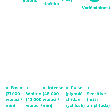
Baterie
tlačítko
Magnitudal
Voděodolnos
5 čistících
Na jedno
Quake se
Jednoduchý
režimů, které
nabití vydrží
může
Certifikovaná
a elegantní
dokonale
měsíc
chlubit až
voděodolnost
design
odpovídají
každodenního
48 000
IPX7.
jednoho
individuálním
čištění.
kmity za
tlačítka pro
potřebám
Kartáček stačí
minutu.
zapínání,
každého
položit na
vypínání a
uživatele.
dobíjecí
přepínání
podstavec.
čistících
módů.
5 čisticích módů
► Basic
►
► Intense
► Pulse
►
(31 000
Whiten
(48 000
(plynulé
Sensitive
vibrací /
(42 000
vibrací /
střídaní
(nižší
min)
vibrací /
min)
rychlosti)
amplituda)