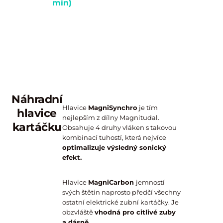
Doporučeno
Nejvýkonnější
Efektivní pro
Pro citlivé
min)
v prvních
mód na
odstraňování
zuby a dásně.
Prevence
týdnech
usazený
plaku z
vytváření
používání
zubní plak.
mezizubních
barevných
sonického
prostor.
pigmentů
kartáčku.
na
povrchu
zubů.
Náhradní
Hlavice
MagniSynchro
je tím
hlavice
nejlepším z dílny Magnitudal.
kartáčku
Obsahuje 4 druhy vláken s takovou
kombinací tuhostí, která nejvíce
optimalizuje výsledný sonický
efekt.
Hlavice
MagniCarbon
jemností
svých štětin naprosto předčí všechny
ostatní elektrické zubní kartáčky. Je
obzvláště
vhodná pro citlivé zuby
a dásně.