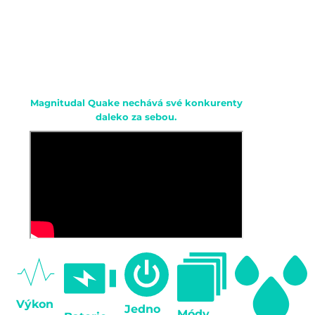
Proč sonický kartáček
Magnitudal Quake?
Následující záběry pořízené vysokorychlostní
kamerou zachycují 5 nejoblíbenějších značek
elektrických zubních kartáčků.
Magnitudal Quake nechává své konkurenty
daleko za sebou.
Výkon
Jedno
Módy