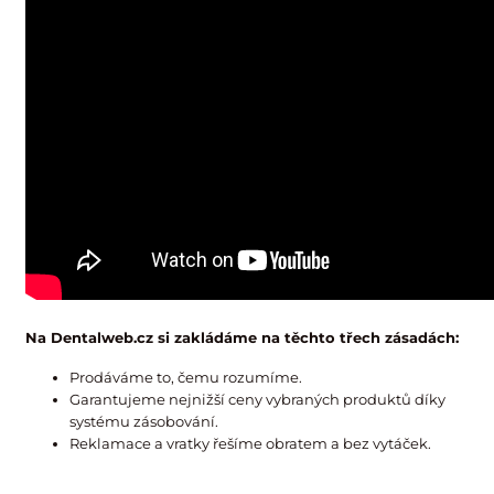
Na Dentalweb.cz si zakládáme na těchto třech zásadách:
Prodáváme to, čemu rozumíme.
Garantujeme nejnižší ceny vybraných produktů díky
systému zásobování.
Reklamace a vratky řešíme obratem a bez vytáček.