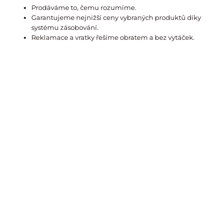
Prodáváme to, čemu rozumíme.
Garantujeme nejnižší ceny vybraných produktů díky
systému zásobování.
Reklamace a vratky řešíme obratem a bez vytáček.
Produkt Vám dodá autorizovaný prodejce:
© Copyright 2019 DENTALweb.cz. Všechna práva vyhrazena.
Wikinomist, s. r. o.
Hájkova 1808/4, Žižkov (Praha 3)
130 00 Praha
Jsme plátci DPH.