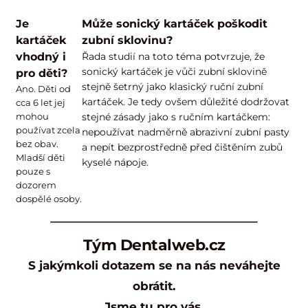
Je
Může sonický kartáček poškodit
kartáček
zubní sklovinu?
vhodný i
Řada studií na toto téma potvrzuje, že
sonický kartáček je vůči zubní sklovině
pro děti?
stejně šetrný jako klasický ruční zubní
Ano. Děti od
kartáček. Je tedy ovšem důležité dodržovat
cca 6 let jej
mohou
stejné zásady jako s ručním kartáčkem:
používat zcela
nepoužívat nadměrně abrazivní zubní pasty
bez obav.
a nepít bezprostředně před čištěním zubů
Mladší děti
kyselé nápoje.
pouze s
dozorem
dospělé osoby.
Tým Dentalweb.cz
S jakýmkoli dotazem se na nás neváhejte
obrátit.
Jsme tu pro vás.