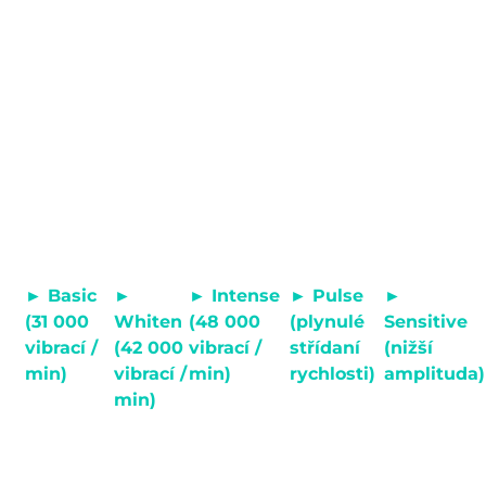
5 čisticích módů
► Basic
►
► Intense
► Pulse
►
(31 000
Whiten
(48 000
(plynulé
Sensitive
vibrací /
(42 000
vibrací /
střídaní
(nižší
min)
vibrací /
min)
rychlosti)
amplituda)
Doporučeno
Nejvýkonnější
Efektivní pro
Pro citlivé
min)
v prvních
mód na
odstraňování
zuby a dásně.
Prevence
týdnech
usazený
plaku z
vytváření
používání
zubní plak.
mezizubních
barevných
sonického
prostor.
pigmentů