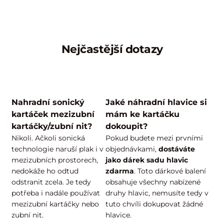
objednávky zadejte slevový kód "eon"
autorizovaný
prodejce:
Nejčastější dotazy
Nahradní sonický
Jaké náhradní hlavice si
kartáček mezizubní
mám ke kartáčku
kartáčky/zubní nit?
dokoupit?
Nikoli. Ačkoli sonická
Pokud budete mezi prvními
technologie naruší plak i v
objednávkami,
dostáváte
mezizubních prostorech,
jako dárek sadu hlavic
nedokáže ho odtud
zdarma
. Toto dárkové balení
odstranit zcela. Je tedy
obsahuje všechny nabízené
potřeba i nadále používat
druhy hlavic, nemusíte tedy v
mezizubní kartáčky nebo
tuto chvíli dokupovat žádné
zubní nit.
hlavice.