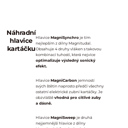
kartáčku.
na
povrchu
zubů.
Náhradní
Hlavice
MagniSynchro
je tím
hlavice
nejlepším z dílny Magnitudal.
kartáčku
Obsahuje 4 druhy vláken s takovou
kombinací tuhostí, která nejvíce
optimalizuje výsledný sonický
efekt.
Hlavice
MagniCarbon
jemností
svých štětin naprosto předčí všechny
ostatní elektrické zubní kartáčky. Je
obzvláště
vhodná pro citlivé zuby
a dásně.
Hlavice
MagniSweep
je druhá
nejjemnější hlavice z dílny