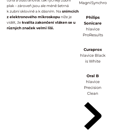
tuhá a odstraňovat tak rychleji zubní
MagniSynchro
plak – zároveň jsou ale méně šetrná
k zubní sklovině a k dásním. Na
snímcích
z elektronového mikroskopu
níže je
Philips
vidět, že
kvalita zakončení vláken se u
Sonicare
různých značek velmi liší.
hlavice
ProResults
Curaprox
hlavice Black
is White
Oral B
hlavice
Precision
Clean