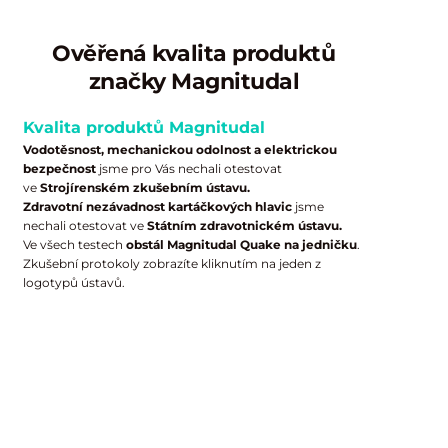
Ověřená kvalita produktů
značky Magnitudal
Kvalita produktů Magnitudal
Vodotěsnost, mechanickou odolnost a elektrickou
bezpečnost
jsme pro Vás nechali otestovat
ve
Strojírenském zkušebním ústavu.
Zdravotní nezávadnost kartáčkových hlavic
jsme
nechali otestovat ve
Státním zdravotnickém ústavu.
Ve všech testech
obstál Magnitudal Quake na jedničku
.
Zkušební protokoly zobrazíte kliknutím na jeden z
logotypů ústavů.
Nabídka pro zákazníky E.ON v rámci
programu E.ON Bonus
Stačí kliknout na tlačítko "KOUPIT" a poté
Produkt Vám
vložte produkt do košíku a v prvním kroku
dodá