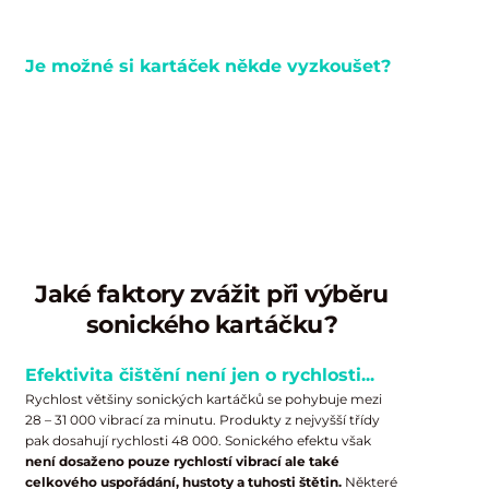
Je možné si kartáček někde vyzkoušet?
Účinnost sonické technologie si můžete nejlépe
vyzkoušet na vlastní kůži. Po velmi dobrých
zkušenostech s více než 3 000 prodanými kusy Vám
nabízíme
možnost vrátit použitý kartáček
Magnitudal
Quake
do 120 dnů od zakoupení.
Plnou cenu Vám vrátíme
obratem.
Jaké faktory zvážit při výběru
sonického kartáčku?
Efektivita čištění není jen o rychlosti...
Rychlost většiny sonických kartáčků se pohybuje mezi
28 – 31 000 vibrací za minutu. Produkty z nejvyšší třídy
pak dosahují rychlosti 48 000. Sonického efektu však
není dosaženo pouze rychlostí vibrací
ale také
celkového uspořádání, hustoty a tuhosti štětin.
Některé