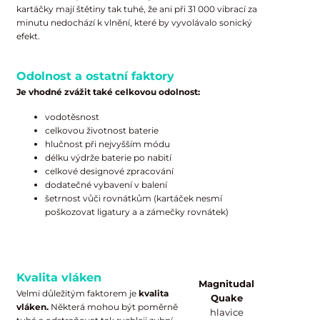
kartáčky mají štětiny tak tuhé, že ani při 31 000 vibrací za
minutu nedochází k vlnění, které by vyvolávalo sonický
efekt.
Odolnost a ostatní faktory
Je vhodné zvážit také celkovou odolnost:
vodotěsnost
celkovou životnost baterie
hlučnost při nejvyšším módu
délku výdrže baterie po nabití
celkové designové zpracování
dodatečné vybavení v balení
šetrnost vůči rovnátkům (kartáček nesmí
poškozovat ligatury a a zámečky rovnátek)
Kvalita vláken
Magnitudal
Velmi důležitým faktorem je
kvalita
Quake
vláken.
Některá mohou být poměrně
hlavice