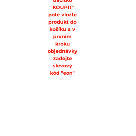
tlačítko
690 Kč
"KOUPIT"
ZDARMA
poté vložte
+ 120 dní
produkt do
na vrácení
košíku a v
prvním
kroku
objednávky
zadejte
slevový
kód "eon"