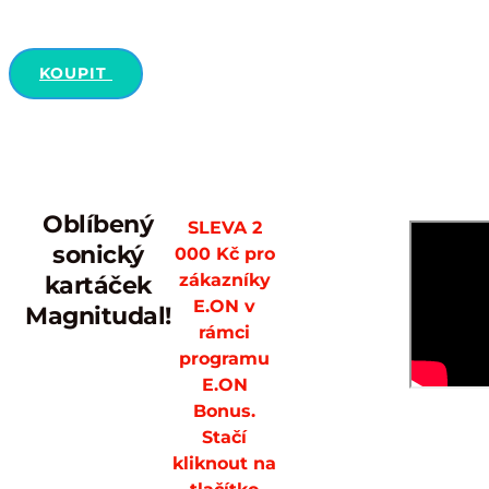
KOUPIT
Oblíbený
SLEVA 2
NAVÍC
sonický
000 Kč pro
ZÍSKÁVÁTE:
zákazníky
kartáček
+ Doprava
E.ON v
Magnitudal!
zdarma
rámci
programu
+ 4
E.ON
náhradní
Bonus.
hlavice v
Stačí
hodnotě
kliknout na