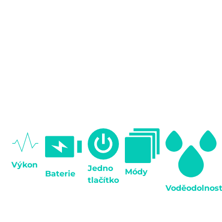
Proč sonický kartáček
Magnitudal Quake?
Výkon
Jedno
Módy
Baterie
tlačítko
Magnitudal
Voděodolnos
5 čistících
Na jedno
Quake se
Jednoduchý
režimů, které
nabití vydrží
může
Certifikovaná
a elegantní
dokonale
měsíc
chlubit až
voděodolnost
design
odpovídají
každodenního
48 000