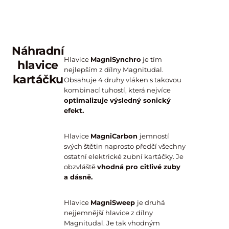
na
povrchu
zubů.
Náhradní
Hlavice
MagniSynchro
je tím
hlavice
nejlepším z dílny Magnitudal.
kartáčku
Obsahuje 4 druhy vláken s takovou
kombinací tuhostí, která nejvíce
optimalizuje výsledný sonický
efekt.
Hlavice
MagniCarbon
jemností
svých štětin naprosto předčí všechny
ostatní elektrické zubní kartáčky. Je
obzvláště
vhodná pro citlivé zuby
a dásně.
Hlavice
MagniSweep
je druhá
nejjemnější hlavice z dílny
Magnitudal. Je tak vhodným