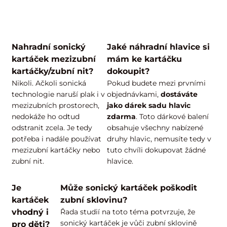
Nahradní sonický
Jaké náhradní hlavice si
kartáček mezizubní
mám ke kartáčku
kartáčky/zubní nit?
dokoupit?
Nikoli. Ačkoli sonická
Pokud budete mezi prvními
technologie naruší plak i v
objednávkami,
dostáváte
mezizubních prostorech,
jako dárek sadu hlavic
nedokáže ho odtud
zdarma
. Toto dárkové balení
odstranit zcela. Je tedy
obsahuje všechny nabízené
potřeba i nadále používat
druhy hlavic, nemusíte tedy v
mezizubní kartáčky nebo
tuto chvíli dokupovat žádné
zubní nit.
hlavice.
Je
Může sonický kartáček poškodit
kartáček
zubní sklovinu?
vhodný i
Řada studií na toto téma potvrzuje, že
sonický kartáček je vůči zubní sklovině
pro děti?