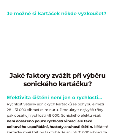
Je možné si kartáček někde vyzkoušet?
Účinnost sonické technologie si můžete nejlépe
vyzkoušet na vlastní kůži. Po velmi dobrých
zkušenostech s více než 3 000 prodanými kusy Vám
nabízíme
možnost vrátit použitý kartáček
Magnitudal
Quake
do 120 dnů od zakoupení.
Plnou cenu Vám vrátíme
obratem.
Jaké faktory zvážit při výběru
sonického kartáčku?
Efektivita čištění není jen o rychlosti...
Rychlost většiny sonických kartáčků se pohybuje mezi
28 – 31 000 vibrací za minutu. Produkty z nejvyšší třídy
pak dosahují rychlosti 48 000. Sonického efektu však
není dosaženo pouze rychlostí vibrací
ale také
celkového uspořádání, hustoty a tuhosti štětin.
Některé
kartáčky mají štětiny tak tuhé, že ani při 31 000 vibrací za