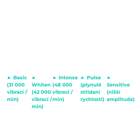
IPX7.
jednoho
individuálním
čištění.
kmity za
tlačítka pro
potřebám
Kartáček stačí
minutu.
zapínání,
každého
položit na
vypínání a
uživatele.
dobíjecí
přepínání
podstavec.
čistících
módů.
5 čisticích módů
► Basic
►
► Intense
► Pulse
►
(31 000
Whiten
(48 000
(plynulé
Sensitive
vibrací /
(42 000
vibrací /
střídaní
(nižší
min)
vibrací /
min)
rychlosti)
amplituda)
Doporučeno
Nejvýkonnější
Efektivní pro
Pro citlivé
min)
v prvních
mód na
odstraňování
zuby a dásně.
Prevence
týdnech
usazený
plaku z
vytváření
používání
zubní plak.
mezizubních
barevných
sonického
prostor.
pigmentů
kartáčku.