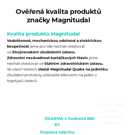
Ověřená kvalita produktů
značky Magnitudal
Kvalita produktů Magnitudal
Vodotěsnost, mechanickou odolnost a elektrickou
bezpečnost
jsme pro Vás nechali otestovat
ve
Strojírenském zkušebním ústavu.
Zdravotní nezávadnost kartáčkových hlavic
jsme
nechali otestovat ve
Státním zdravotnickém ústavu.
Ve všech testech
obstál Magnitudal Quake na jedničku
.
Zkušební protokoly zobrazíte kliknutím na jeden z
logotypů ústavů.
Produkt Vám
4 kusy náhradních hlavic ke
dodá
každému zakoupenému kartáčku
autorizovaný
Magnitudal
ZDARMA v hodnotě 690
prodejce:
Kč
Doprava zdarma