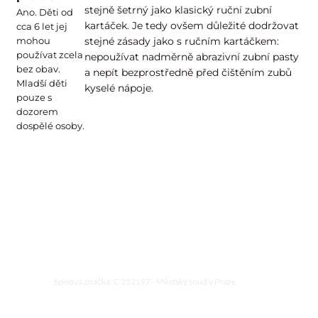
stejně šetrný jako klasický ruční zubní
Ano. Děti od
kartáček. Je tedy ovšem důležité dodržovat
cca 6 let jej
mohou
stejné zásady jako s ručním kartáčkem:
používat zcela
nepoužívat nadměrně abrazivní zubní pasty
bez obav.
a nepít bezprostředně před čištěním zubů
Mladší děti
kyselé nápoje.
pouze s
dozorem
dospělé osoby.
Produkt vám dodá autorizovaný prodejce:
© Copyright 2019 DENTALweb.cz. Všechna práva vyhrazena.
Wikinomist, s. r. o.
IČ 04692381
Hájkova 1808/4, Žižkov (Praha 3)
130 00 Praha
Jsme plátci DPH.
Spisová značka: C 252197 - Městský soud v Praze