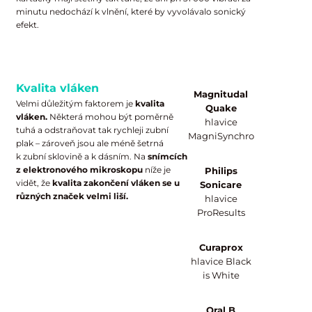
minutu nedochází k vlnění, které by vyvolávalo sonický
efekt.
Kvalita vláken
Magnitudal
Velmi důležitým faktorem je
kvalita
Quake
vláken.
Některá mohou být poměrně
hlavice
tuhá a odstraňovat tak rychleji zubní
MagniSynchro
plak – zároveň jsou ale méně šetrná
k zubní sklovině a k dásním. Na
snímcích
z elektronového mikroskopu
níže je
Philips
vidět, že
kvalita zakončení vláken se u
Sonicare
různých značek velmi liší.
hlavice
ProResults
Curaprox
hlavice Black
is White
Oral B