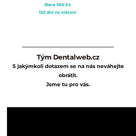
Sleva 500 Kč
120 dní na vrácení
Stačí kliknout na tlačítko "KOUPIT SE
SLEVOU" a budete přesměrováni do e-
shopu.
Tým Dentalweb.cz
S jakýmkoli dotazem se na nás neváhejte
obrátit.
Jsme tu pro vás.