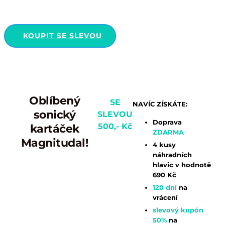
KOUPIT SE SLEVOU
Oblíbený
SE
NAVÍC ZÍSKÁTE:
sonický
SLEVOU
Doprava
500,- Kč
kartáček
ZDARMA
Magnitudal!
4 kusy
náhradních
hlavic v hodnotě
690 Kč
ZDARMA
120 dní
na
vrácení
slevový kupón
50%
na